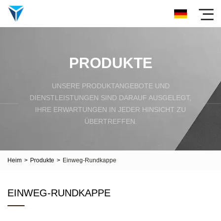
PRODUKTE
UNSERE PRODUKTANGEBOTE UND
DIENSTLEISTUNGEN SIND DARAUF AUSGELEGT,
IHRE ERWARTUNGEN IN JEDER HINSICHT ZU
ÜBERTREFFEN.
Heim
>
Produkte
>
Einweg-Rundkappe
EINWEG-RUNDKAPPE