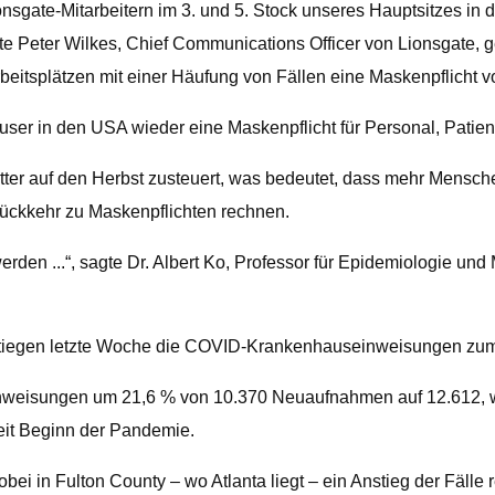
nsgate-Mitarbeitern im 3. und 5. Stock unseres Hauptsitzes i
 Peter Wilkes, Chief Communications Officer von Lionsgate, ge
beitsplätzen mit einer Häufung von Fällen eine Maskenpflicht v
ser in den USA wieder eine Maskenpflicht für Personal, Patien
r auf den Herbst zusteuert, was bedeutet, dass mehr Menschen
 Rückkehr zu Maskenpflichten rechnen.
rden ...“, sagte Dr. Albert Ko, Professor für Epidemiologie und
 stiegen letzte Woche die COVID-Krankenhauseinweisungen zum 
inweisungen um 21,6 % von 10.370 Neuaufnahmen auf 12.612, w
it Beginn der Pandemie.
bei in Fulton County – wo Atlanta liegt – ein Anstieg der Fälle