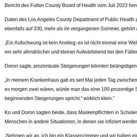
Bericht des Fulton County Board of Health vom Juli 2023 her
Daten des Los Angeles County Department of Public Health 
ebenfalls auf 330, mehr als im vergangenen Sommer, gehört
„Ein Aufschwung ist kein Anstieg; es ist nicht einmal eine We
ein sehr allmählicher und kleiner Aufwärtstrend bei den Fäl
Doron sagte, prozentuale Steigerungen könnten beängstigend 
„In meinem Krankenhaus gab es seit Mai jeden Tag zwischen n
es morgen zwei wären, würde man das eine 100-prozentige S
beginnenden Steigerungen spricht.“ wirklich klein."
Ko und Doron sagten beide, dass Maskenpflichten in Schulen u
Menschen in andere Situationen, in denen sie infiziert werde
„Nehmen wir an, ich bin ein Klassenzimmer und wir haben ein