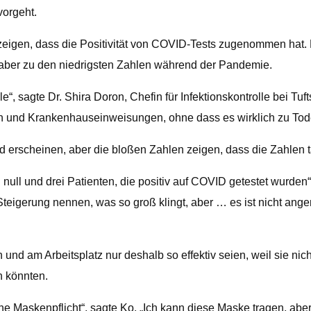
vorgeht.
zeigen, dass die Positivität von COVID-Tests zugenommen hat
 aber zu den niedrigsten Zahlen während der Pandemie.
lle“, sagte Dr. Shira Doron, Chefin für Infektionskontrolle bei 
len und Krankenhauseinweisungen, ohne dass es wirklich zu Tode
erscheinen, aber die bloßen Zahlen zeigen, dass die Zahlen ta
ull und drei Patienten, die positiv auf COVID getestet wurden“
teigerung nennen, was so groß klingt, aber … es ist nicht a
nd am Arbeitsplatz nur deshalb so effektiv seien, weil sie nich
n könnten.
e Maskenpflicht“, sagte Ko. „Ich kann diese Maske tragen, abe