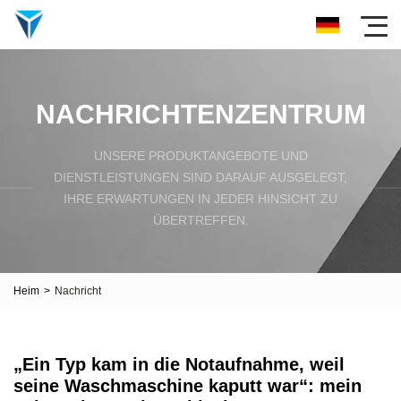
NACHRICHTENZENTRUM
UNSERE PRODUKTANGEBOTE UND
DIENSTLEISTUNGEN SIND DARAUF AUSGELEGT,
IHRE ERWARTUNGEN IN JEDER HINSICHT ZU
ÜBERTREFFEN.
Heim
>
Nachricht
„Ein Typ kam in die Notaufnahme, weil
seine Waschmaschine kaputt war“: mein