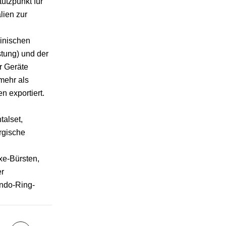
ützpunkt für
lien zur
zinischen
stung) und der
r Geräte
 mehr als
 exportiert.
talset,
rgische
xe-Bürsten,
er
Endo-Ring-