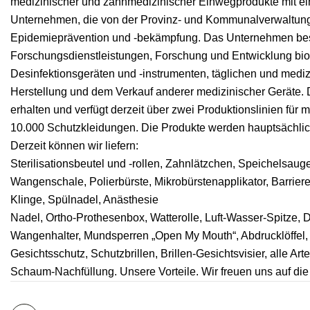
medizinischer und zahnmedizinischer Einwegprodukte mit eine
Unternehmen, die von der Provinz- und Kommunalverwaltung un
Epidemieprävention und -bekämpfung. Das Unternehmen besch
Forschungsdienstleistungen, Forschung und Entwicklung bio
Desinfektionsgeräten und -instrumenten, täglichen und medi
Herstellung und dem Verkauf anderer medizinischer Geräte. 
erhalten und verfügt derzeit über zwei Produktionslinien für
10.000 Schutzkleidungen. Die Produkte werden hauptsächlic
Derzeit können wir liefern:
Sterilisationsbeutel und -rollen, Zahnlätzchen, Speichelsaug
Wangenschale, Polierbürste, Mikrobürstenapplikator, Barrier
Klinge, Spülnadel, Anästhesie
Nadel, Ortho-Prothesenbox, Watterolle, Luft-Wasser-Spitze,
Wangenhalter, Mundsperren „Open My Mouth“, Abdrucklöffel, Z
Gesichtsschutz, Schutzbrillen, Brillen-Gesichtsvisier, alle A
Schaum-Nachfüllung. Unsere Vorteile. Wir freuen uns auf di