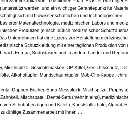
m Stammkapital von 10 Millionen Yuan. Es ist ein wichtiger St
terstützt werden, und ein wichtiger Garantiepunkt für Materia
äftigt sich mit biowissenschaftlichen und technologischen
basierter Materialtechnologie, medizinischen Labors und medi
zinischen Produkten (einschließlich medizinischer Schutzausrü
Das Unternehmen hat eine Lizenz zur Herstellung medizinische
 medizinische Schutzkleidung mit einer täglichen Produktion von
h nach Europa, Südostasien und in andere Länder und Regionen
er, Mischspitze, Gesichtsmasken, OP-Kittel, Gesichtsschutz, Den
efolie, Alkoholtupfer, Mundschaumtupfer, Mob-Clip-Kappe , chiru
 Dental-Dappen-Becher, Endo-Messblock, Mischspitze, Prophyla
ahnkeil, Mischspatel, Dental-Sets (mehr in eins), medizinisch
rten von Schuhüberzügen und Kitteln, Kunststoffschale, Alginat, 
e zukünftige Zusammenarbeit mit Ihnen …