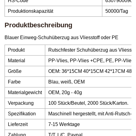
HS-Code
6307900090
Produktionskapazität
50000/Tag
Produktbeschreibung
Blauer Einweg-Schuhüberzug aus Vliesstoff oder PE
Produkt
Rutschfester Schuhüberzug aus Vliesstof
Material
PP-Vlies, PP-Vlies +CPE, PE, PP-Vlies
Größe
OEM: 36*15CM 40*15CM 42*17CM 48*
Farbe
Blau, weiß, OEM
Materialgewicht
OEM, 20g - 40g
Verpackung
100 Stück/Beutel, 2000 Stück/Karton.
Spezifikation
Maschinell hergestellt, mit Anti-Rutsch-A
Lieferzeit
7-15 Werktage
Zahlung
T/T, L/C, Paypal