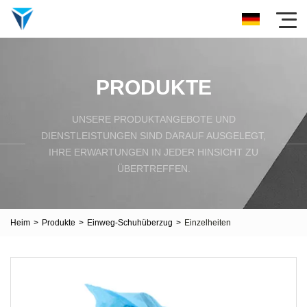
PRODUKTE
UNSERE PRODUKTANGEBOTE UND
DIENSTLEISTUNGEN SIND DARAUF AUSGELEGT,
IHRE ERWARTUNGEN IN JEDER HINSICHT ZU
ÜBERTREFFEN.
Heim
>
Produkte
>
Einweg-Schuhüberzug
>
Einzelheiten