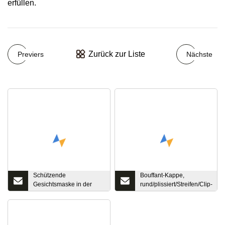
erfüllen.
Zurück zur Liste
Previers
Nächste
Schützende
Bouffant-Kappe,
Gesichtsmaske in der
rund/plissiert/Streifen/Clip-
Medizin-, Lebensmittel-
Kappe, einzelne doppelte
und Schönheitsindustrie
elastische Kappe,
Einwegkappe, Entsorgung,
PP-Kappe für