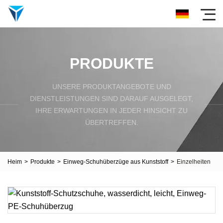
PRODUKTE
UNSERE PRODUKTANGEBOTE UND
DIENSTLEISTUNGEN SIND DARAUF AUSGELEGT,
IHRE ERWARTUNGEN IN JEDER HINSICHT ZU
ÜBERTREFFEN.
Heim
>
Produkte
>
Einweg-Schuhüberzüge aus Kunststoff
>
Einzelheiten