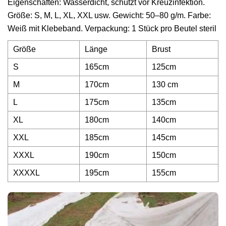
Eigenschaften: Wasserdicht, schützt vor Kreuzinfektion.
Größe: S, M, L, XL, XXL usw. Gewicht: 50–80 g/m. Farbe:
Weiß mit Klebeband. Verpackung: 1 Stück pro Beutel steril
Größe
Länge
Brust
S
165cm
125cm
M
170cm
130 cm
L
175cm
135cm
XL
180cm
140cm
XXL
185cm
145cm
XXXL
190cm
150cm
XXXXL
195cm
155cm