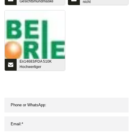
Gesichtsmundmaske
nicht
China Lieferanten
Einweg-Gesichtsmaske
En14683/FDA 510K
Hochwertiger
Einwegartikel für
medizinische Zwecke, 3-
lagig, nicht