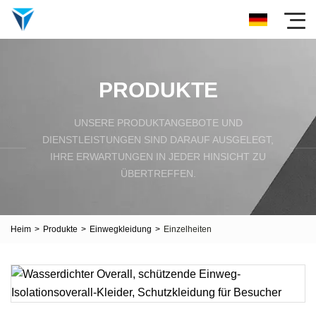
PRODUKTE
UNSERE PRODUKTANGEBOTE UND
DIENSTLEISTUNGEN SIND DARAUF AUSGELEGT,
IHRE ERWARTUNGEN IN JEDER HINSICHT ZU
ÜBERTREFFEN.
Heim
>
Produkte
>
Einwegkleidung
>
Einzelheiten